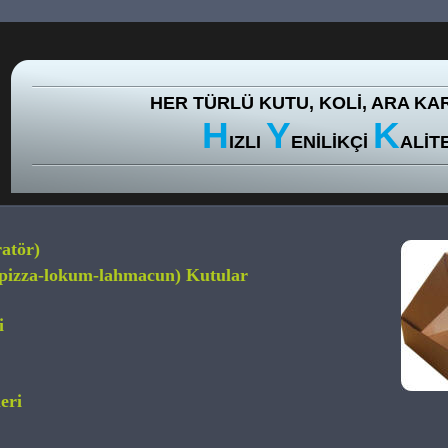
HER TÜRLÜ KUTU, KOLİ, ARA KAR
H
Y
K
IZLI 
ENİLİKÇİ 
ALİT
atör) 
-pizza-lokum-lahmacun) Kutular 
i
eri