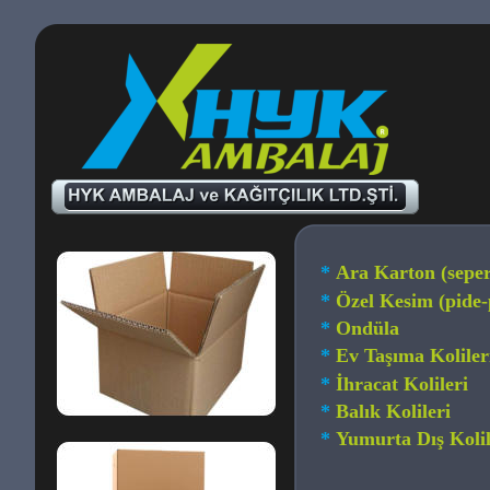
*
 Ara Karton (seper
*
 Özel Kesim (pide
*
 Ondüla
*
 Ev Taşıma Koliler
* 
İhracat Kolileri
*
 Balık Kolileri
*
 Yumurta Dış Kolil